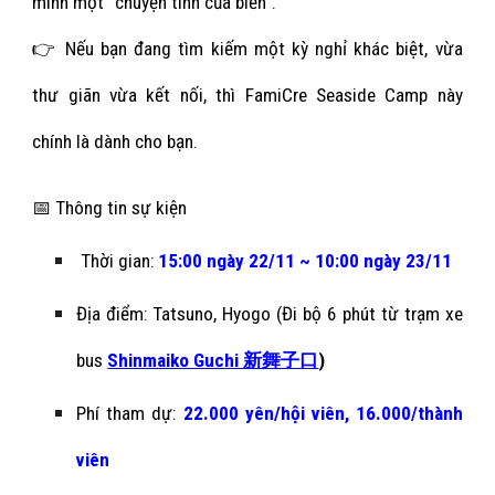
mình một “chuyện tình của biển”.
👉 Nếu bạn đang tìm kiếm một kỳ nghỉ khác biệt, vừa
thư giãn vừa kết nối, thì FamiCre Seaside Camp này
chính là dành cho bạn.
📅 Thông tin sự kiện
Thời gian:
15:00
ngày
22/11 ~ 10:00 ngày 23/11
Địa điểm: Tatsuno, Hyogo (Đi bộ 6 phút từ trạm xe
bus
Shinmaiko Guchi 新舞子口
)
Phí tham dự:
22
.000 yên/hội viên,
16.000/
thành
viên