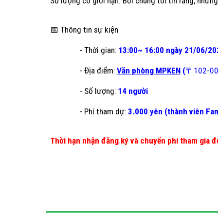
Số lượng có giới hạn. Bởi chúng tôi tin rằng, nhữn
📅 Thông tin sự kiện
- Thời gian:
13:00~ 16:00 ngày
21
/0
6
/20
- Địa điểm:
Văn phòng MPKEN
(
〒102
- Số lượng:
14 người
- Phí tham dự:
3.000
yên
(thành viên Fa
Thời hạn nhận đăng ký và chuyển phí tham gia 