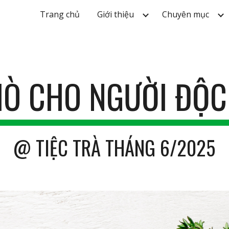
Trang chủ
Giới thiệu
Chuyên mục
ip to main content
Skip to navigat
HÒ CHO NGƯỜI ĐỘC
@
TIỆC TRÀ THÁNG 6/2025