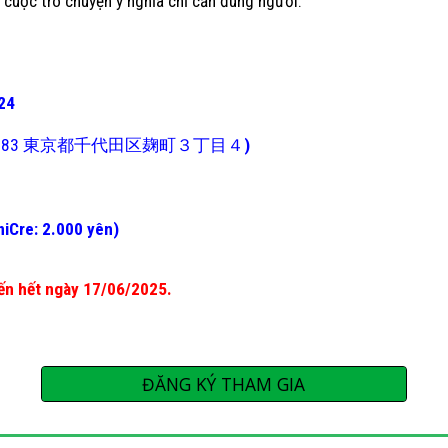
g cuộc trò chuyện ý nghĩa chỉ cần đúng người.
24
-0083 東京都千代田区麹町３丁目４
)
miCre:
2.000
yên)
đến hết ngày
17
/0
6
/2025.
ĐĂNG KÝ THAM GIA