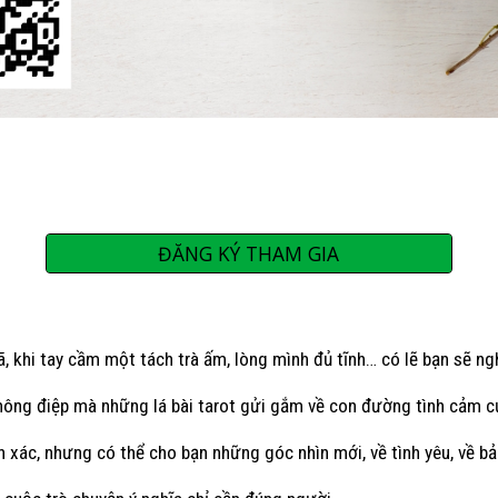
ĐĂNG KÝ THAM GIA
, khi tay cầm một tách trà ấm, lòng mình đủ tĩnh… có lẽ bạn sẽ ng
thông điệp mà những lá bài tarot gửi gắm về con đường tình cảm củ
nh xác, nhưng có thể cho bạn những góc nhìn mới, về tình yêu, về 