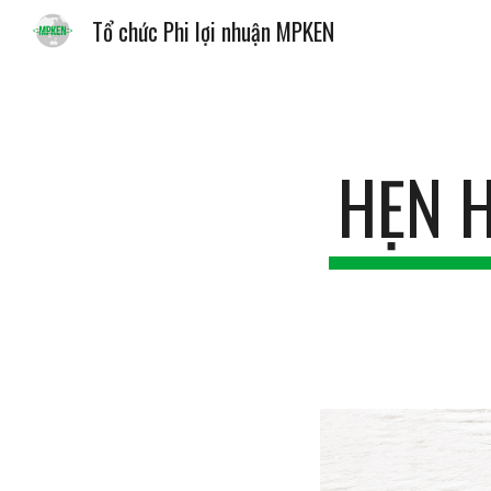
Tổ chức Phi lợi nhuận MPKEN
Sk
HẸN 