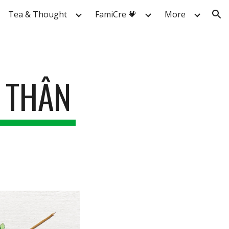
Tea & Thought
FamiCre 💗
More
ion
 THÂN