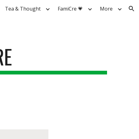
Tea & Thought
FamiCre 💗
More
ion
RE