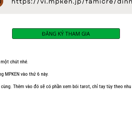
ĐĂNG KÝ THAM GIA
u một chút nhé.
òng MPKEN vào thứ 6 này.
ùng. Thêm vào đó sẽ có phần xem bói tarot, chỉ tay tùy theo nhu