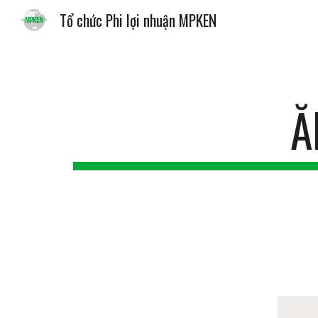
Tổ chức Phi lợi nhuận MPKEN
Sk
Ă