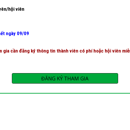
yên/hội viên
hết ngày
09
/0
9
 gia cần đăng ký thông tin thành viên có phí hoặc hội viên miễ
ĐĂNG KÝ THAM GIA