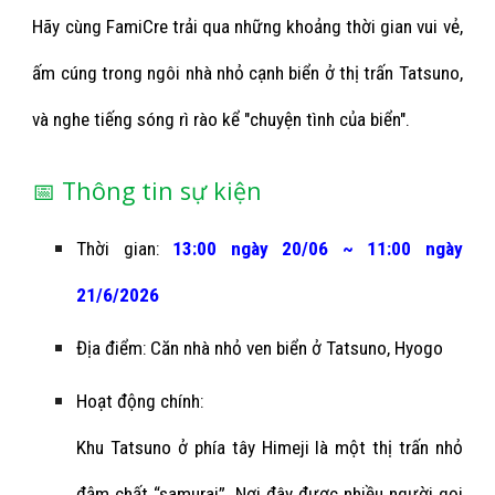
Hãy cùng FamiCre trải qua những khoảng thời gian vui vẻ,
ấm cúng t
rong ngôi nhà nhỏ cạnh biển ở thị
trấn
Tatsuno,
và nghe tiếng sóng rì rào kể "chuyện tình của biển".
📅 Thông tin sự kiện
Thời gian:
13:00 ngày
20
/0
6
~ 1
1
:00 ngày
2
1
/
6
/2026
Địa điểm:
Căn nhà nhỏ ven biển ở Tatsuno, Hyogo
Hoạt động chính:
Khu Tatsuno ở phía tây Himeji là một thị trấn nhỏ
đậm chất “samurai”. Nơi đây được nhiều người gọi