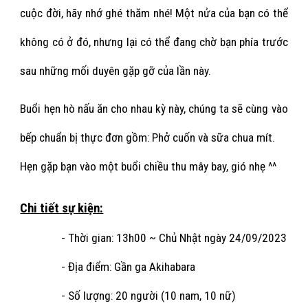
cuộc đời, hãy nhớ ghé thăm nhé! Một nửa của bạn có thể
không có ở đó, nhưng lại có thể đang chờ bạn phía trước
sau những mối duyên gặp gỡ của lần này.
Buổi hẹn hò nấu ăn cho nhau kỳ này, chúng ta sẽ cùng vào
bếp chuẩn bị thực đơn gồm: Phở cuốn và sữa chua mít.
Hẹn gặp bạn
vào một
b
u
ổi
chiều thu mây bay, gió nhẹ
^^
Chi tiết sự kiện:
- Thời gian: 13h
0
0 ~ Chủ Nhật ngày 24/0
9
/2023
- Địa điểm: Gần ga Akihabara
- Số lượng:
20
người (1
0
nam, 1
0
nữ)