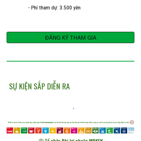
- Phí tham dự: 3.
5
00 yên
ĐĂNG KÝ THAM GIA
SỰ KIỆN SẮP DIỄN RA
ⓒ Tổ chức Phi lợi nhuận MPKEN