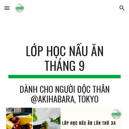
Skip to main content
Skip to navigation
LỚP HỌC NẤU ĂN
TH
ÁNG 9
DÀNH CHO NGƯỜI ĐỘC THÂN
@AKIHABARA, TOKYO