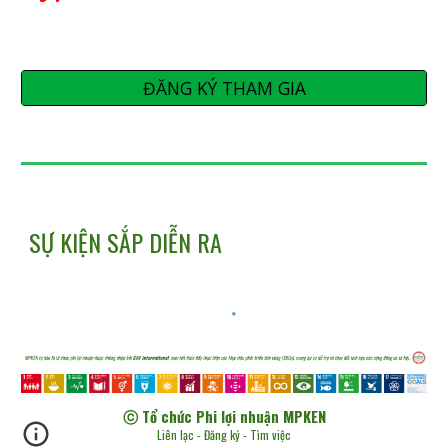
ĐĂNG KÝ THAM GIA
SỰ KIỆN SẮP DIỄN RA
ⓒ Tổ chức Phi lợi nhuận MPKEN
Liên lạc
-
Đăng ký
-
Tìm việc