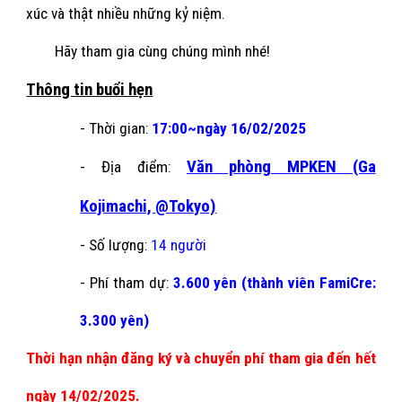
xúc và thật nhiều những kỷ niệm.
Hãy tham gia cùng chúng mình nhé!
Thông tin buổi hẹn
- Thời gian:
17
:
0
0~ngày 1
6/02
/2025
Văn phòng MPKEN (Ga
- Địa điểm:
Kojimachi, @Tokyo)
- Số lượng:
1
4
người
- Phí tham dự:
3.6
00 yên
(thành viên FamiCre:
3.300
yên)
Thời hạn nhận đăng ký và chuyển phí tham gia đến hết
ngày
14
/0
2
/2025.