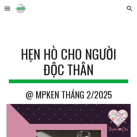
Skip to main content
Skip to navigation
HẸN HÒ CHO NGƯỜI
ĐỘC THÂN
@
MPKEN
THÁNG
2
/2025